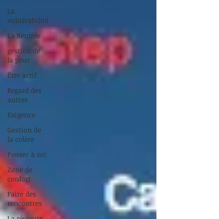
La
vulnérabilité
La Rentrée
gestion de
la peur
Être actif
Regard des
autres
Exigence
Gestion de
la colère
Penser à soi
Zone de
confort
Faire des
rencontres
La réussite