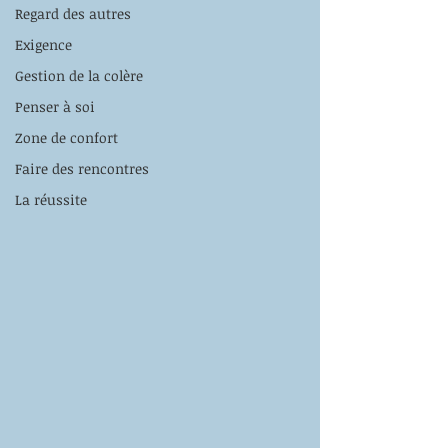
Regard des autres
Exigence
Gestion de la colère
Penser à soi
Zone de confort
Faire des rencontres
La réussite