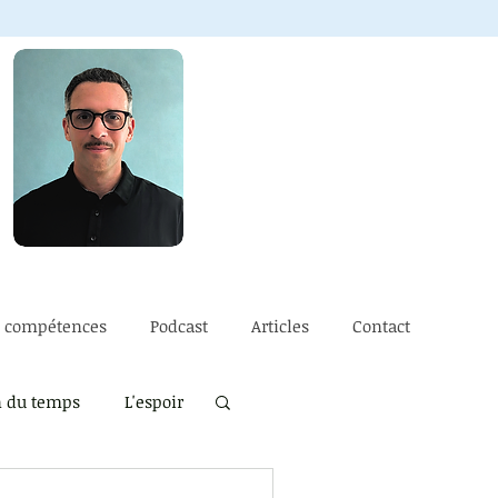
e compétences
Podcast
Articles
Contact
n du temps
L'espoir
ssé
La vulnérabilité