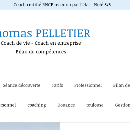
Coach certifié RNCP reconnu par l'état - Noté 5/5
homas PELLETIER
Coach de vie
-
Coach en entreprise
Bilan de compétences
Séance découverte
Tarifs
Professionnel
Bilan d
rsonnel
coaching
Douance
toulouse
Gestio
soi
immersion métier
Lâcher prise
gestion du pa