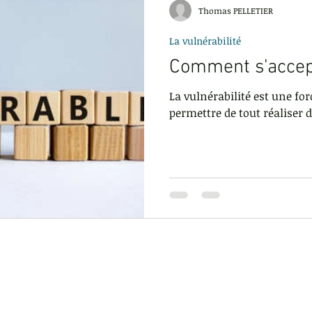
Thomas PELLETIER
La vulnérabilité
ur
Être actif
Regard des autres
Exigence
Gest
Comment s'accep
La vulnérabilité est une for
t
Faire des rencontres
La réussite
permettre de tout réaliser d