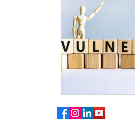
La Rentrée
gestion de la pe
Penser à soi
Zone de confor