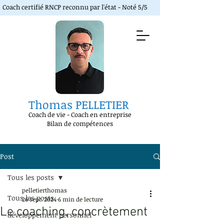
Coach certifié RNCP reconnu par l'état - Noté 5/5
Thomas PELLETIER
Coach de vie
-
Coach en entreprise
Bilan de compétences
Post
Tous les posts
pelletierthomas
Tous les posts
26 sept. 2024
6 min de lecture
Le coaching, concrètement
développement personnel