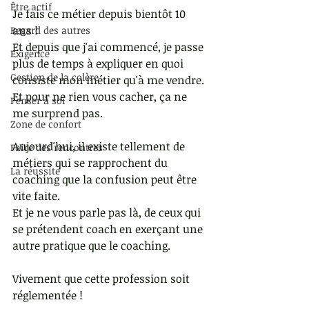
Être actif
Je fais ce métier depuis bientôt 10 
ans !
Regard des autres
Et depuis que j'ai commencé, je passe 
Exigence
plus de temps à expliquer en quoi 
Gestion de la colère
consiste mon métier qu'à me vendre.
Et pour ne rien vous cacher, ça ne 
Penser à soi
me surprend pas. 
Zone de confort
Aujourd'hui, il existe tellement de 
Faire des rencontres
métiers qui se rapprochent du 
La réussite
coaching que la confusion peut être 
vite faite. 
Et je ne vous parle pas là, de ceux qui 
se prétendent coach en exerçant une 
autre pratique que le coaching. 
Vivement que cette profession soit 
réglementée !