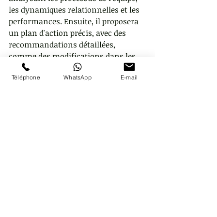
les dynamiques relationnelles et les 
performances. Ensuite, il proposera 
un plan d'action précis, avec des 
recommandations détaillées, 
comme des modifications dans les 
processus de communication ou la 
Téléphone
WhatsApp
E-mail
mise en place de nouvelles méthodes 
de gestion de projet.
Différence :
 Le coach aide l'équipe à 
trouver ses propres solutions, tandis 
que le consultant propose un plan 
d'action basé sur son expertise et son 
analyse.
Coach versus Professeur de 