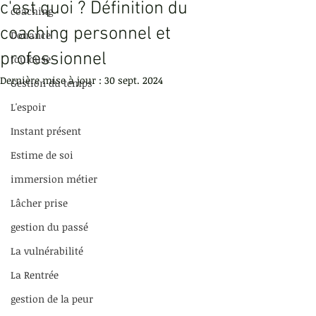
c'est quoi ? Définition du
coaching
coaching personnel et
Douance
professionnel
toulouse
Dernière mise à jour :
30 sept. 2024
Gestion du temps
L'espoir
Instant présent
Estime de soi
immersion métier
Lâcher prise
gestion du passé
La vulnérabilité
La Rentrée
gestion de la peur