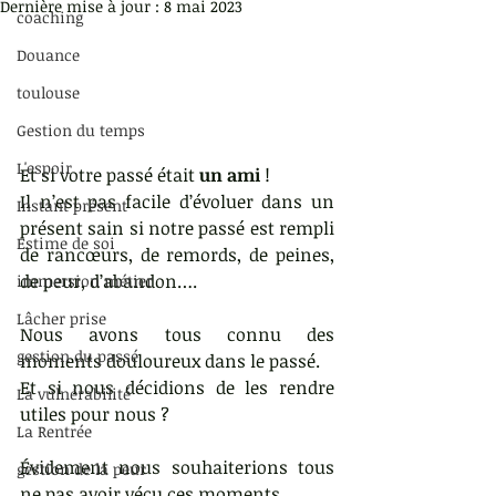
Dernière mise à jour :
8 mai 2023
coaching
Douance
toulouse
Gestion du temps
L'espoir
Et si votre passé était 
un ami
 !
Il n’est pas facile d’évoluer dans un 
Instant présent
présent sain si notre passé est rempli 
Estime de soi
de rancœurs, de remords, de peines, 
de peur, d’abandon….
immersion métier
Lâcher prise
Nous avons tous connu des 
gestion du passé
moments douloureux dans le passé.
Et si nous décidions de les rendre 
La vulnérabilité
utiles pour nous ?
La Rentrée
Évidement nous souhaiterions tous 
gestion de la peur
ne pas avoir vécu ces moments.