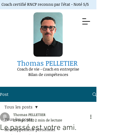
Coach certifié RNCP reconnu par l'état - Noté 5/5
Thomas PELLETIER
Coach de vie
-
Coach en entreprise
Bilan de compétences
Post
Tous les posts
Thomas PELLETIER
Tous les posts
25 sept. 2022
2 min de lecture
Le passé est votre ami.
développement personnel