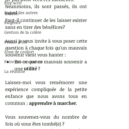
Être actif
Néanmoins, ils sont passés, ils ont 
Regard des autres
existé.
Faut-il continuer de les laisser exister 
Exigence
sans en tirer des bénéfices?
Gestion de la colère
Aussi je vous invite à vous poser cette 
Penser à soi
question à chaque fois qu'un mauvais 
Zone de confort
souvenir vient vous hanter : 
Est-ce que ce mauvais souvenir a 
Faire des rencontres
une 
utilité
 ? 
La réussite
Laissez-moi vous remémorer une 
expérience compliquée de la petite 
enfance que nous avons tous en 
commun : 
apprendre à marcher
.
Vous souvenez-vous du nombre de 
fois où vous êtes tombé(e) ?