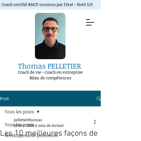
Coach certifié RNCP reconnu par l'état - Noté 5/5
Thomas PELLETIER
Coach de vie
-
Coach en entreprise
Bilan de compétences
Post
Tous les posts
pelletierthomas
Tous les posts
18 févr. 2025
2 min de lecture
Les 10 meilleures façons de
développement personnel