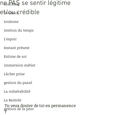
ne PAS se sentir légitime
coaching
et/ou crédible
Douance
toulouse
Gestion du temps
L'espoir
Instant présent
Estime de soi
immersion métier
Lâcher prise
gestion du passé
La vulnérabilité
La Rentrée
Tu veux douter de toi en permanence 
gestion de la peur
? 