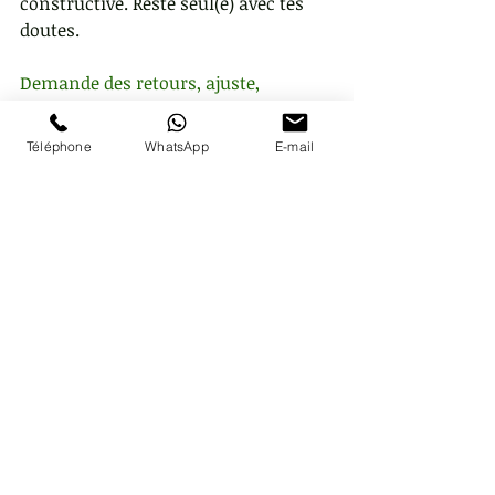
constructive. Reste seul(e) avec tes 
doutes.
Demande des retours, ajuste, 
progresse.
Téléphone
WhatsApp
E-mail
9- Attendre que quelqu’un t’autorise 
à être légitime
Si personne ne te donne une 
médaille de "légitimité", alors tu ne 
l’es pas… Vraiment ?
Ta légitimité ne dépend que d’une 
chose : toi, et ce que tu choisis 
d’incarner.
10- Oublier que tout le monde doute