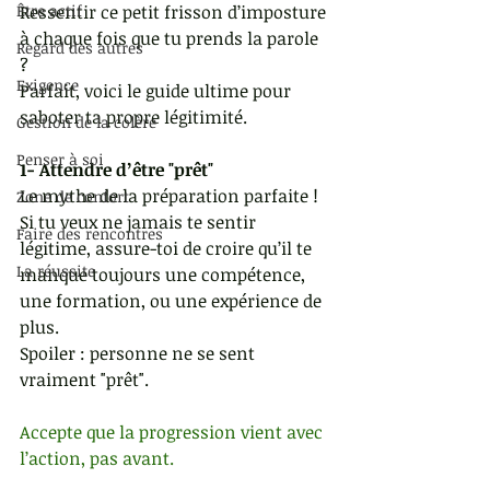
Être actif
Ressentir ce petit frisson d’imposture 
à chaque fois que tu prends la parole 
Regard des autres
? 
Exigence
Parfait, voici le guide ultime pour 
saboter ta propre légitimité.
Gestion de la colère
Penser à soi
1- Attendre d’être "prêt"
Le mythe de la préparation parfaite ! 
Zone de confort
Si tu veux ne jamais te sentir 
Faire des rencontres
légitime, assure-toi de croire qu’il te 
La réussite
manque toujours une compétence, 
une formation, ou une expérience de 
plus. 
Spoiler : personne ne se sent 
vraiment "prêt".
Accepte que la progression vient avec 
l’action, pas avant.