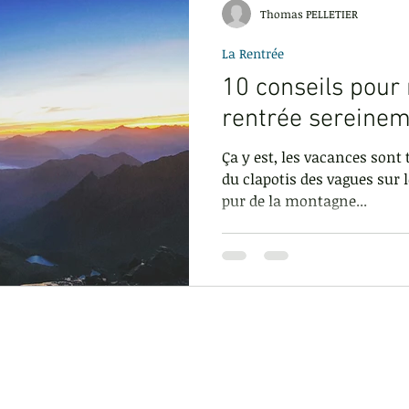
Thomas PELLETIER
La Rentrée
ur
Être actif
Regard des autres
Exigence
Gest
10 conseils pour 
rentrée sereinem
t
Faire des rencontres
La réussite
Ça y est, les vacances sont
du clapotis des vagues sur le
pur de la montagne...