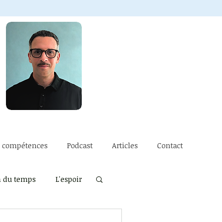
e compétences
Podcast
Articles
Contact
n du temps
L'espoir
ssé
La vulnérabilité