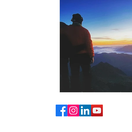
La Rentrée
gestion de la pe
Penser à soi
Zone de confor