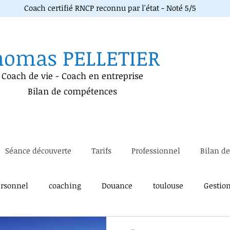
Coach certifié RNCP reconnu par l'état - Noté 5/5
homas PELLETIER
Coach de vie
-
Coach en entreprise
Bilan de compétences
Séance découverte
Tarifs
Professionnel
Bilan d
rsonnel
coaching
Douance
toulouse
Gestio
soi
immersion métier
Lâcher prise
gestion du pa