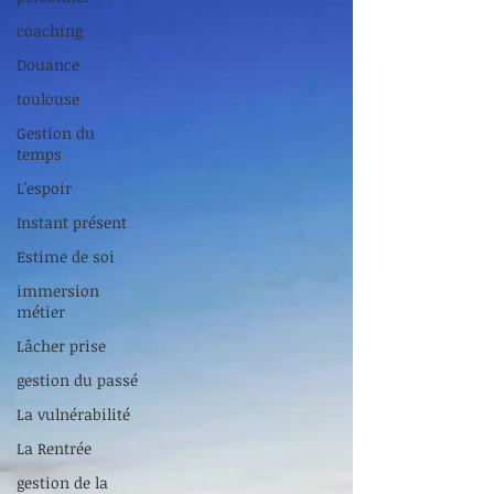
coaching
Douance
toulouse
Gestion du
temps
L'espoir
Instant présent
Estime de soi
immersion
métier
Lâcher prise
gestion du passé
La vulnérabilité
La Rentrée
gestion de la