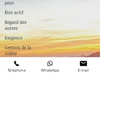
peur
Être actif
Regard des
autres
Exigence
Gestion de la
colère
Penser à soi
Téléphone
WhatsApp
E-mail
Zone de confort
Faire des
rencontres
La réussite