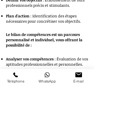
Définir vos objectifs
: Établissement de buts
professionnels précis et stimulants.
Plan d'action
: Identification des étapes
nécessaires pour concrétiser vos objectifs.
Le bilan de compétences est un parcours
personnalisé et individuel, vous offrant la
possibilité de :
Analyser vos compétences
: Évaluation de vos
aptitudes professionnelles et personnelles.
Identifier vos motivations
: Découverte de
vos valeurs et motivations profondes.
Téléphone
WhatsApp
E-mail
Elaborer un projet professionnel
:
Construction d'un plan de carrière réaliste et
personnalisé.
Développer un plan d'action
: Création d'une
stratégie concrète pour atteindre vos buts.
Mon engagement : Un accompagnement