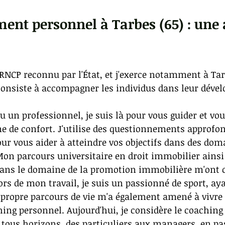
ent personnel à Tarbes (65) : une
é RNCP reconnu par l'État, et j'exerce notamment à Ta
onsiste à accompagner les individus dans leur déve
u un professionnel, je suis là pour vous guider et vo
e de confort. J'utilise des questionnements approfond
ur vous aider à atteindre vos objectifs dans des domai
. Mon parcours universitaire en droit immobilier ain
ans le domaine de la promotion immobilière m'ont 
ors de mon travail, je suis un passionné de sport, aya
ropre parcours de vie m'a également amené à vivre u
hing personnel. Aujourd'hui, je considère le coachin
tous horizons, des particuliers aux managers, en pas