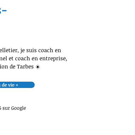
s-
lletier, je suis coach en
el et coach en entreprise,
gion de Tarbes ☀️
 de vie >
5 sur Google