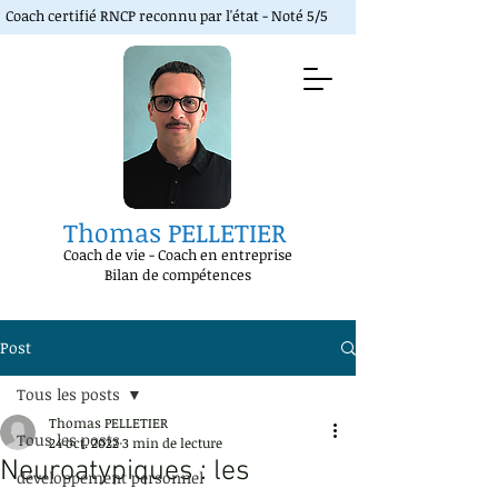
Coach certifié RNCP reconnu par l'état - Noté 5/5
Thomas PELLETIER
Coach de vie
-
Coach en entreprise
Bilan de compétences
Post
Tous les posts
Thomas PELLETIER
Tous les posts
24 oct. 2022
3 min de lecture
Neuroatypiques : les
développement personnel