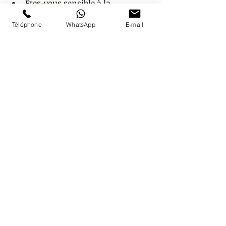
Êtes-vous sensible à la 
rhétorique ou aux chiffres ? 
Téléphone
WhatsApp
E-mail
Avez-vous le sentiment d’avoir 
grandi trop vite au milieu des 
autres enfants ? 
Avez-vous le cerveau en 
perpétuelle activité ? 
Avez-vous un sens inné de la 
déduction (bonne ou mauvaise) 
? 
Cette liste de questions pourrait être 
encore longue.
D’ailleurs, tout le monde n’aura pas 
eu le courage, la patience ou l’intérêt 