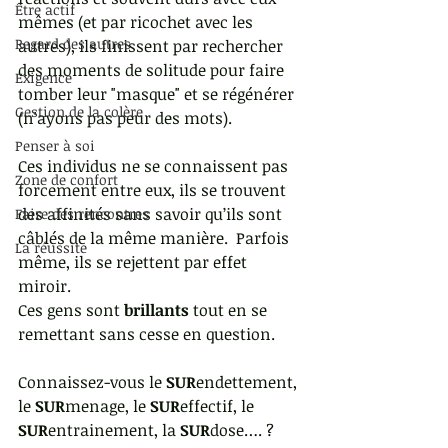
Être actif
mêmes (et par ricochet avec les 
Regard des autres
autres), ils finissent par rechercher 
des moments de solitude pour faire 
Exigence
tomber leur "masque" et se régénérer 
Gestion de la colère
(n'ayons pas peur des mots).
Penser à soi
Ces individus ne se connaissent pas 
Zone de confort
forcement entre eux, ils se trouvent 
des affinités sans savoir qu’ils sont 
Faire des rencontres
câblés de la même manière.  Parfois 
La réussite
même, ils se rejettent par effet 
miroir.
Ces gens sont 
brillants
 tout en se 
remettant sans cesse en question.
Connaissez-vous le 
SUR
endettement, 
le 
SUR
menage, le 
SUR
effectif, le 
SUR
entrainement, la 
SUR
dose…. ? 