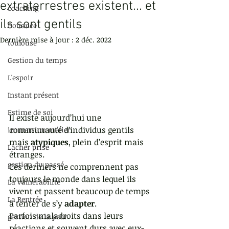
extraterrestres existent... et
coaching
ils sont gentils
Douance
Dernière mise à jour :
2 déc. 2022
toulouse
Gestion du temps
L'espoir
Instant présent
Estime de soi
Il existe aujourd’hui une 
communauté d’individus gentils 
immersion métier
mais 
atypiques
, plein d’esprit mais 
Lâcher prise
étranges.
gestion du passé
Ces derniers ne comprennent pas 
toujours le monde dans lequel ils 
La vulnérabilité
vivent et passent beaucoup de temps 
La Rentrée
à tenter de s’y 
adapter
.
Parfois maladroits dans leurs 
gestion de la peur
réactions et souvent durs avec eux-