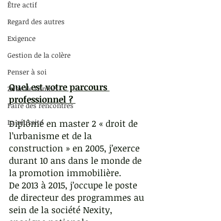
Être actif
Regard des autres
Exigence
Gestion de la colère
Penser à soi
Quel est votre parcours 
Zone de confort
professionnel ? 
Faire des rencontres
Diplômé en master 2 « droit de 
La réussite
l’urbanisme et de la 
construction » en 2005, j’exerce 
durant 10 ans dans le monde de 
la promotion immobilière.
De 2013 à 2015, j’occupe le poste 
de directeur des programmes au 
sein de la société Nexity, 