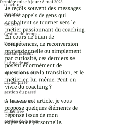
Dernière mise à jour :
8 mai 2023
coaching
Je reçois souvent des messages 
Douance
ou des appels de gens qui 
souhaitent se tourner vers le 
toulouse
métier passionnant du coaching.
Gestion du temps
En cours de bilan de 
compétences, de reconversion 
L'espoir
professionnelle ou simplement 
Instant présent
par curiosité, ces derniers se 
Estime de soi
posent énormément de 
questions sur la transition, et le 
immersion métier
métier en lui-même. Peut-on 
Lâcher prise
vivre du coaching ?
gestion du passé
A travers cet article, je vous 
La vulnérabilité
propose quelques éléments de 
La Rentrée
réponse issus de mon 
gestion de la peur
expérience personnelle. 