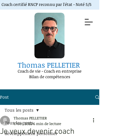
Coach certifié RNCP reconnu par l'état - Noté 5/5
Thomas PELLETIER
Coach de vie
-
Coach en entreprise
Bilan de compétences
Post
Tous les posts
Thomas PELLETIER
Tous les posts
17 oct. 2022
6 min de lecture
Je veux devenir coach
développement personnel