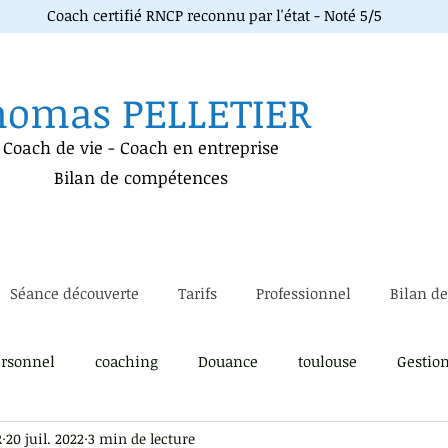
Coach certifié RNCP reconnu par l'état - Noté 5/5
homas PELLETIER
Coach de vie
-
Coach en entreprise
Bilan de compétences
Séance découverte
Tarifs
Professionnel
Bilan d
rsonnel
coaching
Douance
toulouse
Gestio
R
20 juil. 2022
3 min de lecture
soi
immersion métier
Lâcher prise
gestion du pa