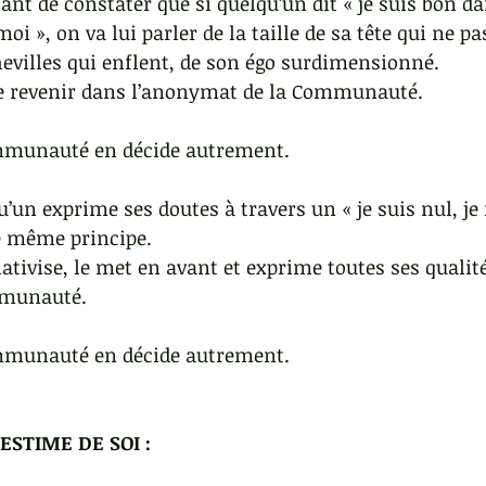
ant de constater que si quelqu’un dit « je suis bon da
 moi », on va lui parler de la taille de sa tête qui ne p
chevilles qui enflent, de son égo surdimensionné. 
ire revenir dans l’anonymat de la Communauté. 
mmunauté en décide autrement. 
qu’un exprime ses doutes à travers un « je suis nul, je 
 le même principe. 
ivise, le met en avant et exprime toutes ses qualit
mmunauté. 
mmunauté en décide autrement. 
ESTIME DE SOI :