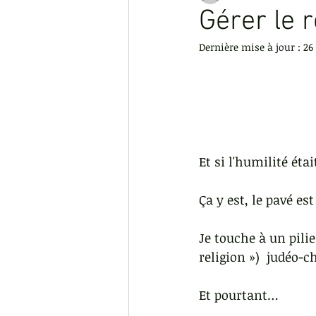
Gérer le 
Dernière mise à jour :
26
La Rentrée
gestion de la pe
Penser à soi
Zone de confor
Et si l'humilité éta
Ça y est, le pavé est
Je touche à un pilie
religion »)  judéo
Et pourtant…  