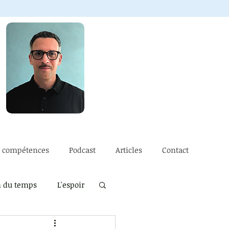
e compétences
Podcast
Articles
Contact
n du temps
L'espoir
ssé
La vulnérabilité