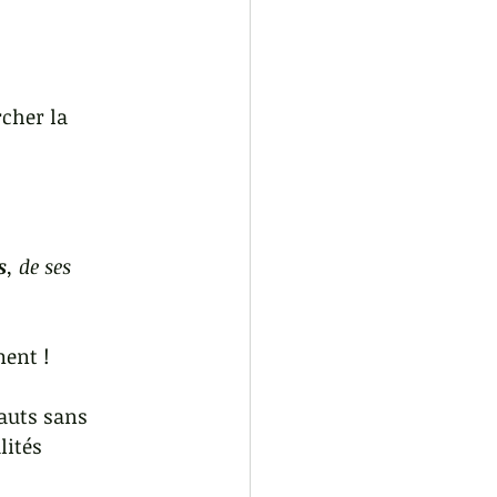
cher la 
s
, de ses 
ment !
auts sans 
lités 