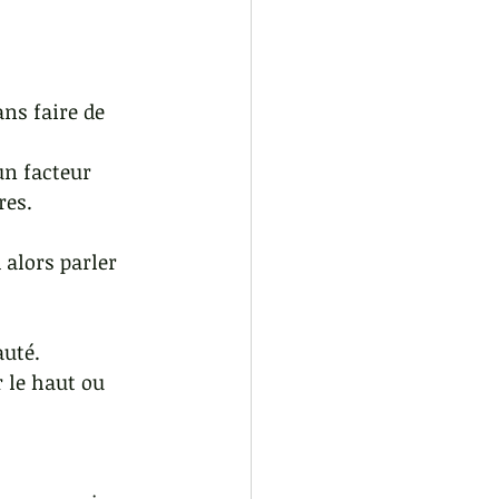
ans faire de 
un facteur 
res.
alors parler 
auté.
 le haut ou 