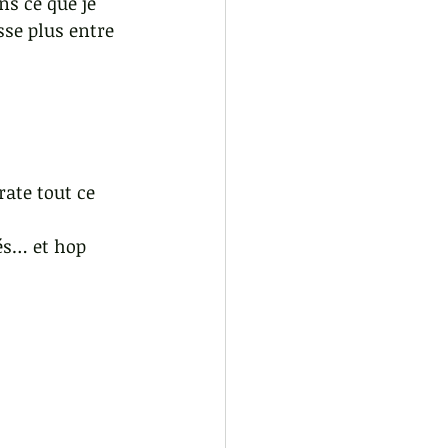
ns ce que je 
asse plus entre 
rate tout ce 
és… et hop 