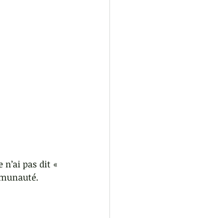
ion de la colère
 n’ai pas dit « 
ommunauté.