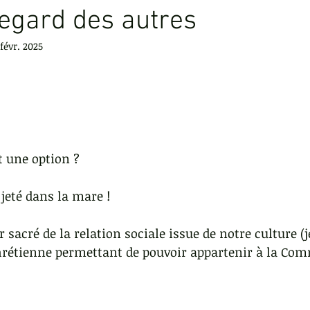
regard des autres
 févr. 2025
ur
Être actif
Regard des autres
Exigence
Gest
t
Faire des rencontres
La réussite
it une option ?
 jeté dans la mare ! 
r sacré de la relation sociale issue de notre culture (je
-chrétienne permettant de pouvoir appartenir à la C