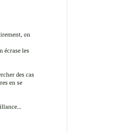
oirement, on 
n écrase les 
ercher des cas 
tres en se 
llance...  