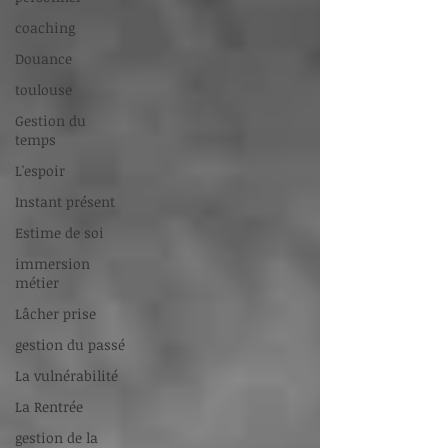
coaching
Douance
toulouse
Gestion du
temps
L'espoir
Instant présent
Estime de soi
immersion
métier
Lâcher prise
gestion du passé
La vulnérabilité
La Rentrée
gestion de la