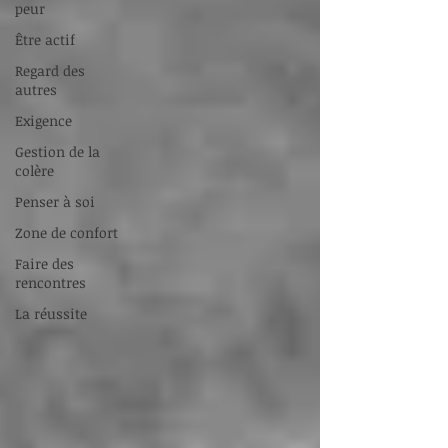
peur
Être actif
Regard des
autres
Exigence
Gestion de la
colère
Penser à soi
Zone de confort
Faire des
rencontres
La réussite