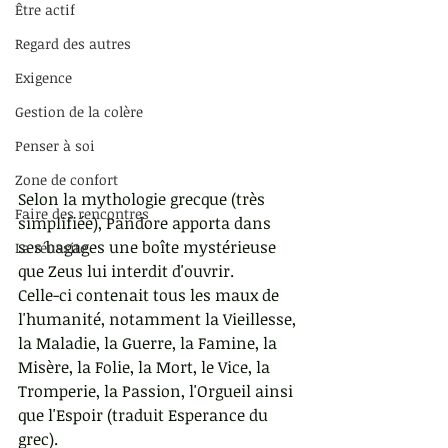
Être actif
Regard des autres
Exigence
Gestion de la colère
Penser à soi
Zone de confort
Selon la mythologie grecque (très 
Faire des rencontres
simplifiée), Pandore apporta dans 
ses bagages une boîte mystérieuse 
La réussite
que Zeus lui interdit d'ouvrir.
Celle-ci contenait tous les maux de 
l'humanité, notamment la Vieillesse, 
la Maladie, la Guerre, la Famine, la 
Misère, la Folie, la Mort, le Vice, la 
Tromperie, la Passion, l'Orgueil ainsi 
que l'Espoir (traduit Esperance du 
grec).