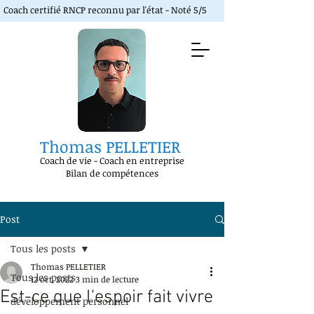
Coach certifié RNCP reconnu par l'état - Noté 5/5
Thomas PELLETIER
Coach de vie
-
Coach en entreprise
Bilan de compétences
Post
Tous les posts
Thomas PELLETIER
Tous les posts
12 oct. 2022
3 min de lecture
Est-ce que l'espoir fait vivre
développement personnel