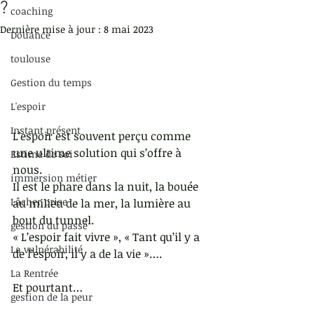
?
coaching
Dernière mise à jour :
8 mai 2023
Douance
toulouse
Gestion du temps
L'espoir
Instant présent
L’espoir est souvent perçu comme 
une ultime solution qui s’offre à 
Estime de soi
nous.
immersion métier
Il est le phare dans la nuit, la bouée 
Lâcher prise
au milieu de la mer, la lumière au 
bout du tunnel.
gestion du passé
« L’espoir fait vivre », « Tant qu’il y a 
La vulnérabilité
de l’espoir, il y a de la vie »….
La Rentrée
Et pourtant…
gestion de la peur