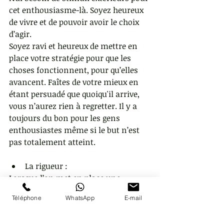
cet enthousiasme-là. Soyez heureux 
de vivre et de pouvoir avoir le choix 
d’agir.
Soyez ravi et heureux de mettre en 
place votre stratégie pour que les 
choses fonctionnent, pour qu’elles 
avancent. Faîtes de votre mieux en 
étant persuadé que quoiqu'il arrive, 
vous n’aurez rien à regretter. Il y a 
toujours du bon pour les gens 
enthousiastes même si le but n’est 
pas totalement atteint.
La rigueur : 
Lorsque l’on met en place une 
stratégie, on s’y tient. Quelques 
Téléphone
WhatsApp
E-mail
ajustements peuvent apparaître 
mais hors de question de ne pas se 