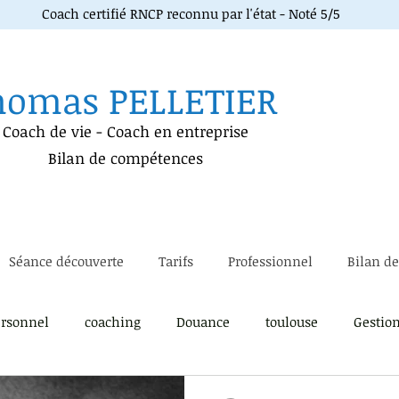
Coach certifié RNCP reconnu par l'état - Noté 5/5
homas PELLETIER
Coach de vie
-
Coach en entreprise
Bilan de compétences
Séance découverte
Tarifs
Professionnel
Bilan d
rsonnel
coaching
Douance
toulouse
Gestio
soi
immersion métier
Lâcher prise
gestion du pa