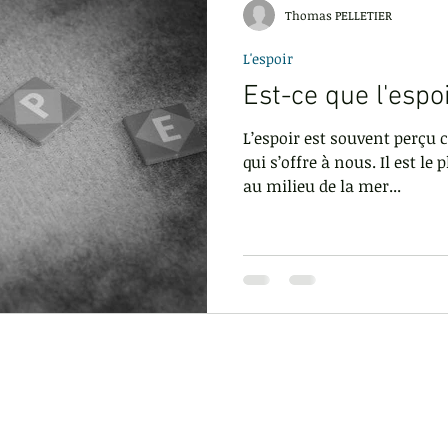
Thomas PELLETIER
L'espoir
ur
Être actif
Regard des autres
Exigence
Gest
Est-ce que l'espoi
L’espoir est souvent perçu
t
Faire des rencontres
La réussite
qui s’offre à nous. Il est le
au milieu de la mer...