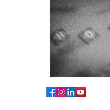
La Rentrée
gestion de la pe
Penser à soi
Zone de confor